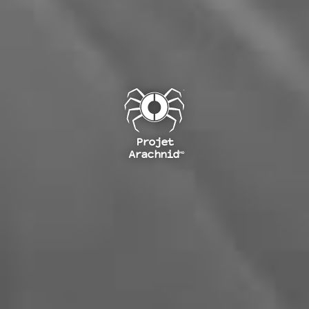
Projet
Arachnid
MD